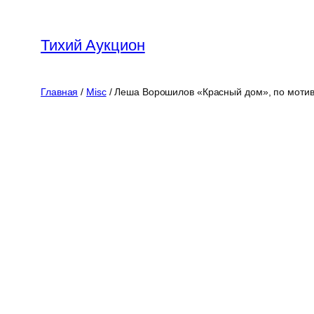
Перейти
к
Тихий Аукцион
содержимому
Главная
/
Misc
/ Леша Ворошилов «Красный дом», по мотивам