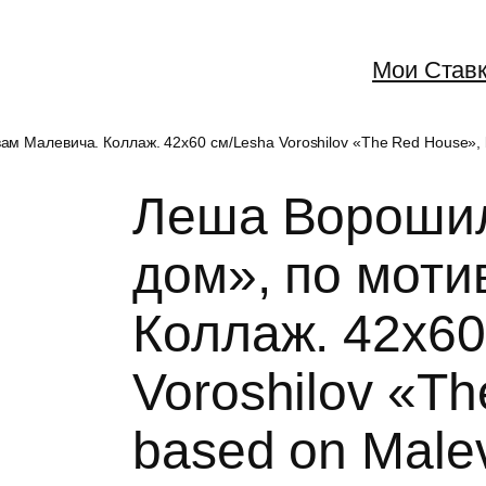
Мои Став
 Малевича. Коллаж. 42х60 см/Lesha Voroshilov «The Red House», b
Леша Вороши
дом», по моти
Коллаж. 42х60
Voroshilov «T
based on Malev