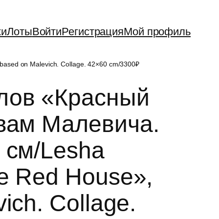
ки
Лоты
Войти
Регистрация
Мой профиль
ased on Malevich. Collage. 42×60 cm/3300₽
лов «Красный
вам Малевича.
 см/Lesha
he Red House»,
ich. Collage.