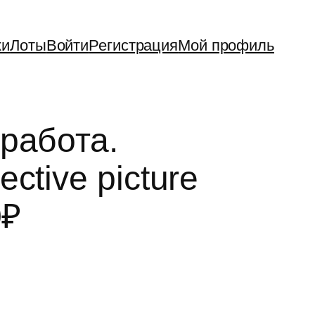
ки
Лоты
Войти
Регистрация
Мой профиль
работа.
ctive picture
0₽