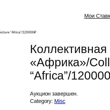
Мои Став
icture “Africa”/120000₽
Коллективная 
«Африка»/Colle
“Africa”/12000
Аукцион завершен.
Category:
Misc