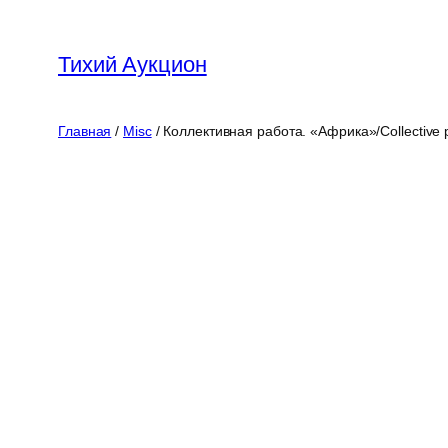
Перейти
к
Тихий Аукцион
содержимому
Главная
/
Misc
/ Коллективная работа. «Африка»/Collective p