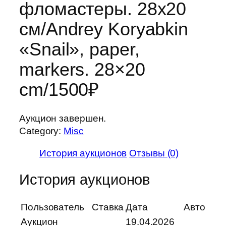
фломастеры. 28х20
см/Andrey Koryabkin
«Snail», paper,
markers. 28×20
cm/1500₽
Аукцион завершен.
Category:
Misc
История аукционов
Отзывы (0)
История аукционов
Пользователь
Ставка
Дата
Авто
Аукцион
19.04.2026