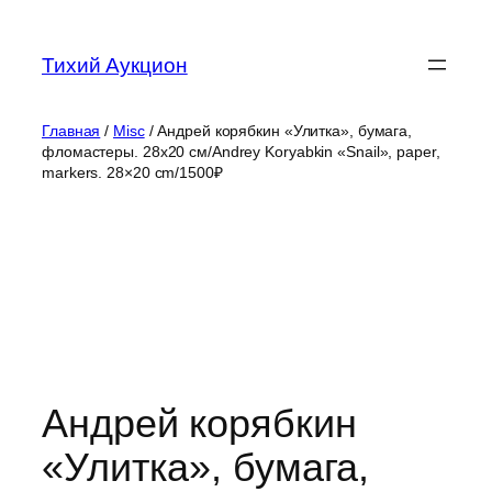
Перейти
к
Тихий Аукцион
содержимому
Главная
/
Misc
/ Андрей корябкин «Улитка», бумага,
фломастеры. 28х20 см/Andrey Koryabkin «Snail», paper,
markers. 28×20 cm/1500₽
Андрей корябкин
«Улитка», бумага,