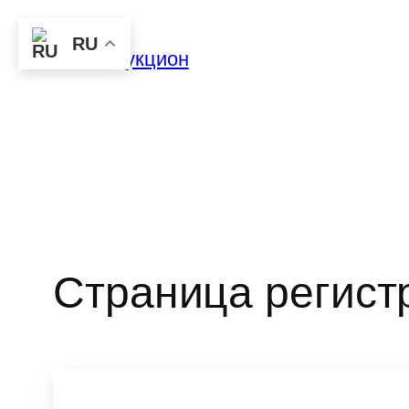
Перейти
RU
к
Тихий Аукцион
содержимому
Страница регист