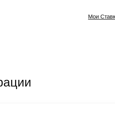
Мои Став
рации